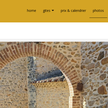
home
gites
prix & calendrier
photos