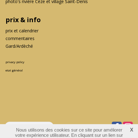
photo's rivière Cèze et village Saint-Denis
prix & info
prix et calendrier
commentaires
Gard/Ardèché
privacy policy
etat général
Nous utilisons des cookies sur ce site pour améliorer
X
votre expérience utilisateur. En cliquant sur un lien sur