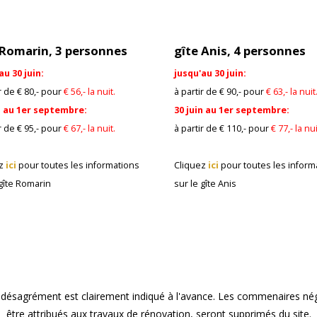
 Romarin, 3 personnes
gîte Anis, 4 personnes
au 30 juin:
jusqu'au 30 juin:
r de € 80,- pour
€ 56,- la nuit.
à partir de € 90,- pour
€ 63,- la nuit
n au 1er septembre:
30 juin au 1er septembre:
r de € 95,- pour
€ 67,- la nuit.
à partir de € 110,- pour
€ 77,- la nui
ez
ici
pour toutes les informations
Cliquez
ici
pour toutes les inform
 gîte Romarin
sur
le gîte Anis
le désagrément est clairement indiqué à l'avance. Les commenaires nég
être attribués aux travaux de rénovation, seront supprimés du site.