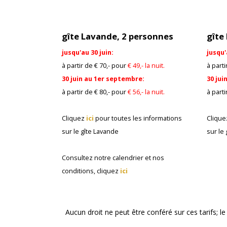
gîte Lavande, 2 personnes
gîte
jusqu'au 30 juin:
jusqu'
à partir de € 70,- pour
€ 49,- la nuit.
à parti
30 juin au 1er septembre:
30 jui
à partir de € 80,- pour
€ 56,- la nuit.
à parti
Cliquez
ici
pour toutes les informations
Cliqu
sur
le gîte Lavande
sur
le
Consultez notre calendrier et nos
conditions, cliquez
ici
Aucun droit ne peut être conféré sur ces tarifs; 