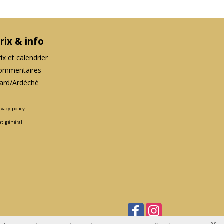
rix & info
rix et calendrier
ommentaires
ard/Ardèché
ivacy policy
at général